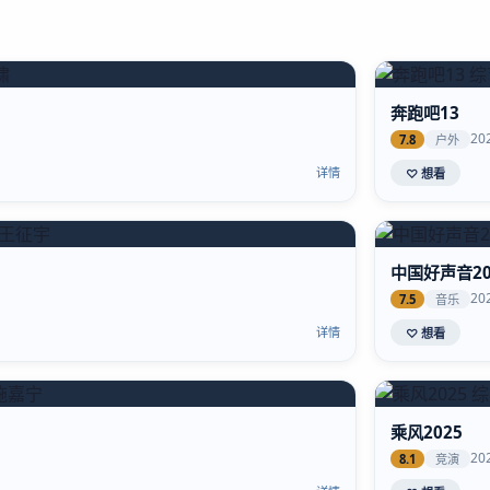
奔跑吧13
20
7.8
户外
详情
♡ 想看
中国好声音20
20
7.5
音乐
详情
♡ 想看
乘风2025
20
8.1
竞演