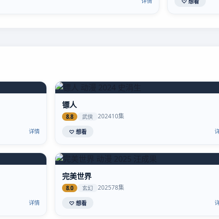
详情
♡ 想看
镖人
2024
10集
8.8
武侠
详情
♡ 想看
完美世界
2025
78集
8.0
玄幻
详情
♡ 想看