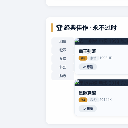
🏆 经典佳作 · 永不过时
剧情
犯罪
霸王别姬
1993
HD
9.8
剧情
爱情
科幻
♡ 想看
励志
星际穿越
2014
4K
9.4
科幻
♡ 想看